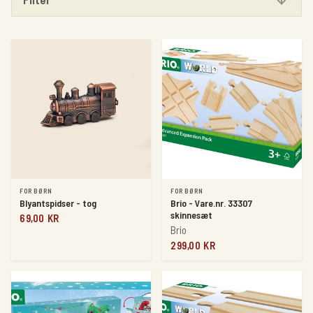
PRIS
28 KR
1700 KR
ANVEND FILTER
FOR BØRN
FOR BØRN
Blyantspidser - tog
Brio - Vare.nr. 33307
skinnesæt
69,00 KR
Brio
299,00 KR