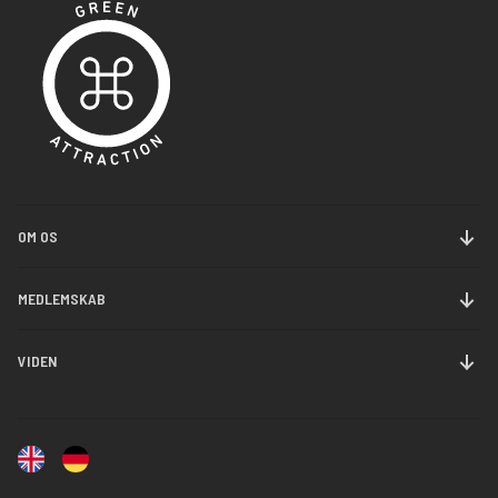
OM OS
Om Danmarks Jernbanemuseum
MEDLEMSKAB
Historie
Bliv medlem
VIDEN
Nyheder
Forny medlemsskab
Samlinger
Kontakt
Forskning
Ledige stillinger