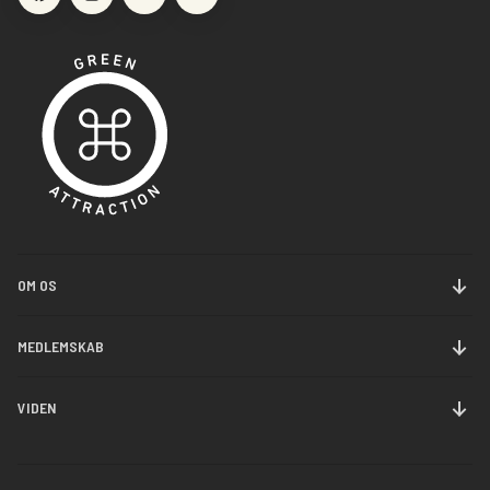
OM OS
Om Danmarks Jernbanemuseum
MEDLEMSKAB
Historie
Bliv medlem
VIDEN
Nyheder
Forny medlemsskab
Samlinger
Kontakt