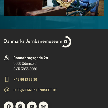
Dannebrogsgade 24
5000 Odense C
CVR 3835 8960
+45 66 13 66 30
INFO@JERNBANEMUSEET.DK