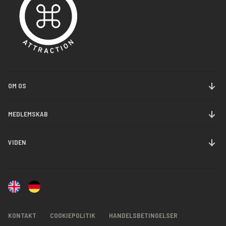
OM OS
Om Danmarks Jernbanemuseum
MEDLEMSKAB
Historie
Bliv medlem
VIDEN
Nyheder
Forny medlemsskab
Samlinger
Kontakt
Forskning
Ledige stillinger
Videncenter
KONTAKT
COOKIEPOLITIK
HANDELSBETINGELSER