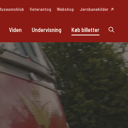
Museumsklub
Veterantog
Webshop
Jernbanekilder
Viden
Undervisning
Køb billetter