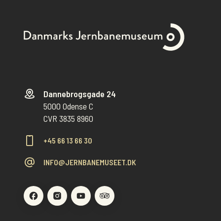
Dannebrogsgade 24
5000 Odense C
CVR 3835 8960
+45 66 13 66 30
INFO@JERNBANEMUSEET.DK