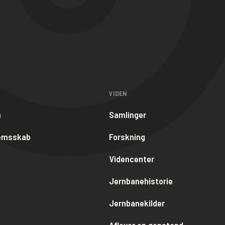
VIDEN
m
Samlinger
lemsskab
Forskning
Videncenter
Jernbanehistorie
Jernbanekilder