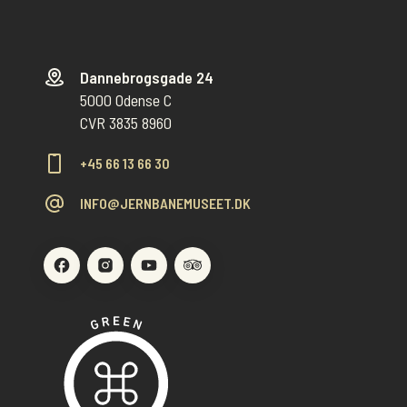
Dannebrogsgade 24
5000 Odense C
CVR 3835 8960
+45 66 13 66 30
INFO@JERNBANEMUSEET.DK