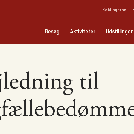
Koblingerne
Besøg
Aktiviteter
Udstillinger
jledning til
gfællebedømme