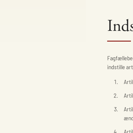
Inds
Fagfællebe
indstille ar
Arti
Art
Art
ænd
Arti