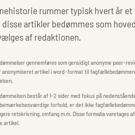
ehistorie rummer typisk hvert år et t
f disse artikler bedømmes som hoved
vælges af redaktionen.
dømmelser gennemføres som gensidigt anonyme peer-revi
anonymiseret artikel i word-format til fagfællebedømmeren 
lsen.
ømmelsen består af 1-2 sider med fokus på nedenstående f
 bemærkelsesværdige forhold, er det ikke fagfællebedømm
igere retskrivning, omfang m.m. Disse formalia varetages af
 artikel.