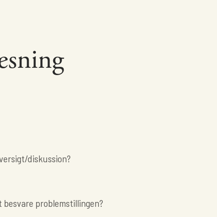
læsning
versigt/diskussion?
t besvare problemstillingen?