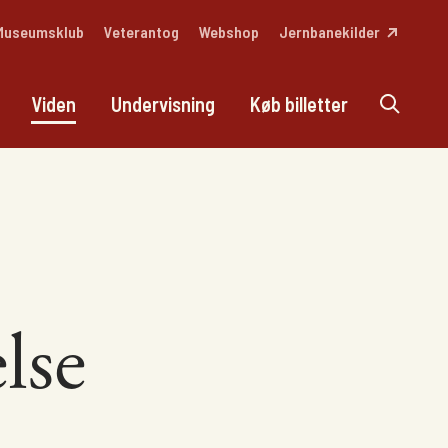
Museumsklub
Veterantog
Webshop
Jernbanekilder
Viden
Undervisning
Køb billetter
lse