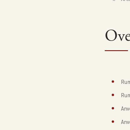
Ove
Rum
Rum
Anv
Anve