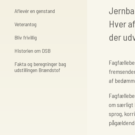
Jernban
Aflevér en genstand
Hver a
Veterantog
der ud
Bliv frivillig
Historien om DSB
Fagfællebe
Fakta og beregninger bag
udstillingen Brændstof
fremsender 
af bedømme
Fagfællebed
om særligt
sprog, korr
pågældende