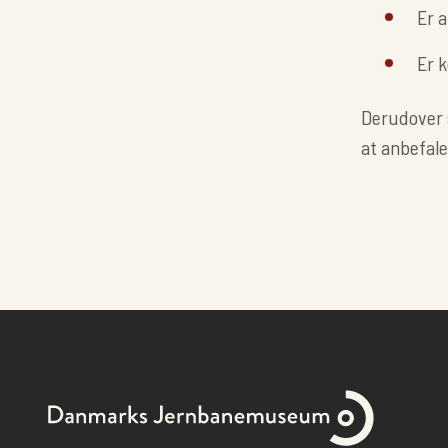
Er 
Er 
Derudover s
at anbefale