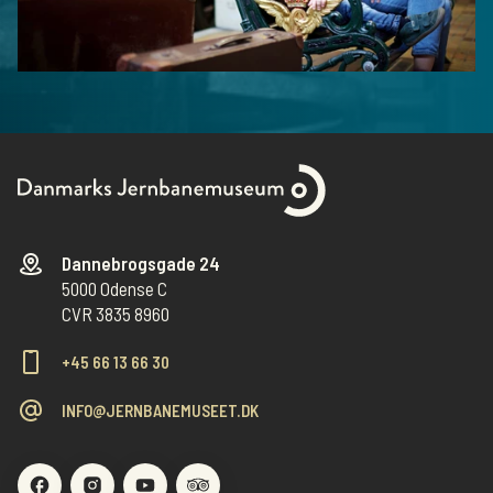
Dannebrogsgade 24
5000 Odense C
CVR 3835 8960
+45 66 13 66 30
INFO@JERNBANEMUSEET.DK