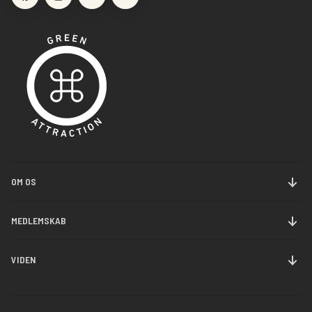
OM OS
Om Danmarks Jernbanemuseum
MEDLEMSKAB
Historie
Bliv medlem
VIDEN
Nyheder
Forny medlemsskab
Samlinger
Kontakt